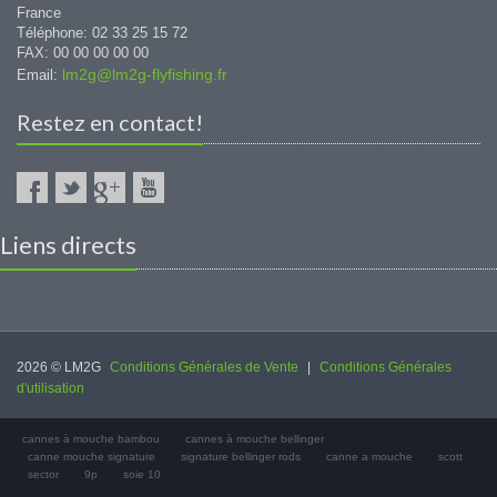
France
Téléphone: 02 33 25 15 72
FAX: 00 00 00 00 00
lm2g@lm2g-flyfishing.fr
Email:
Restez en contact!
Liens directs
2026 © LM2G
Conditions Générales de Vente
|
Conditions Générales
d'utilisation
cannes à mouche bambou
cannes à mouche bellinger
canne mouche signature
signature bellinger rods
canne a mouche
scott
sector
9p
soie 10