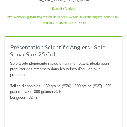
SA_SOIE_SONAR_SINK_25_200GR
Scientific Anglers
http://www.lm2g-flyfishing.fr/produits/fiche/9654/soie-scientific-anglers-sonar-sink-
25-cold-200-grains-(#6-7)-32-m
Présentation Scientific Anglers - Soie
Sonar Sink 25 Cold
Soie à tête plongeante rapide et running flottant, idéale pourr
propulser des streamers dans les veines d'eau les plus
profondes.
Tailles disponibles :
150 grains (#5/6)
- 200
grains (#6/7) - 2
50
grains (#7/8) - 300
grains (#9/10)
Longueur : 32 m