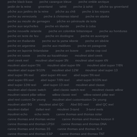
peche black bass
peche carangue bleue
peche omble arctique
jardin de la reine
groenland
tahiti
peche à tahiti
pêche qu groenland
pêche aux jardins de la reine
pêche au chili
peche à los roques
peche au venezuela
peche à christmas island
peche en alaska
peche au moulin de gemages
pêche en péninsule de kola
peche aux seychelles
peche en irlande
peche à cuba
peche nouvelle zelande
peche en colombie britannique
peche au honduras
peche en terre de feu
peche en dordogne
peche en auvergne
peche en thailande
peche sur la yama siberie
peche en sibérie
peche en argentine
peche aux maldives
peche en patagonie
peche en laponie finlandaise
peche en lozere
peche cop cod
peche en russie
peche au kazakhstan
moulinet abel creek
abel creek reel
moulinet abel super 3N
moulinet abel super 4N
moulinet abel super 5N
moulinet abel super 6N
moulinet abel super 7/8N
moulinet abel super 9/10N
moulinet abel 12W
moulinet abel super 13
abel super 3N reel
abel super 4N reel
abel super 5N reel
abel super 6N reel
abel super 7/8N reel
abel super 9/10N reel
abel super 12W reel
abel super 13 reel
moulinet abel classic
moulinet abel classic switch
abel classic switch reel
moulinet classic willow
moulinet raised pillar willow
willow classic reel
willow raised pillar reel
abel reel custom De young
moulinet abel customisation De young
moulinet abel BG
moulinet abel QC
Abel BG reel
abel QC reel
moulinet dallari
dallari reel
moulinet 3-tand
3-tand reels
moulinet echo
echo reels
canne thomas and thomas solar
canne thomas and thomas vector
canne thomas and thomas horizon II
canne thomas and thomas LPSII
canne thomas and thomas DNA
canne thomas and thomas 3S
canne thomas and thomas XL4
canne thomas and thomas ESP
canne thomas and thomas TNT