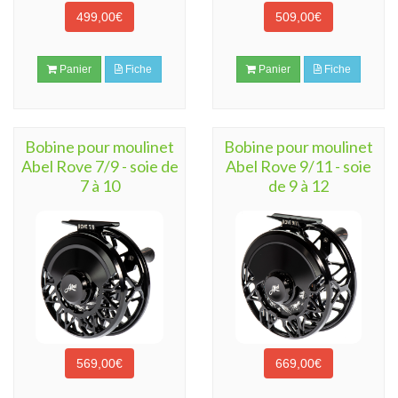
499,00€
509,00€
Panier
Fiche
Panier
Fiche
Bobine pour moulinet
Bobine pour moulinet
Abel Rove 7/9 - soie de
Abel Rove 9/11 - soie
7 à 10
de 9 à 12
569,00€
669,00€