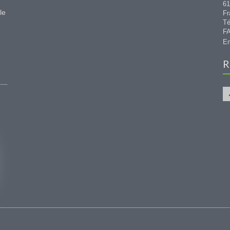
6
le
Fr
Té
FA
Em
R