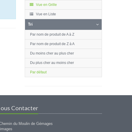
Vue en Grille
Vue en Liste
Tri
Par nom de produit de A à Z
Par nom de produit de Z à A
Du moins cher au plus cher
Du plus cher au moins cher
Par défaut
ous Contacter
Chemin du Moulin de Gémages
émages