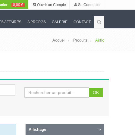
nier
0,00 €
Ouvrir un Compte
Se Connecter
S AFFAIRES
A PROPOS
GALERIE
CONTACT
Accueil
Produits
Airflo
OK
Affichage