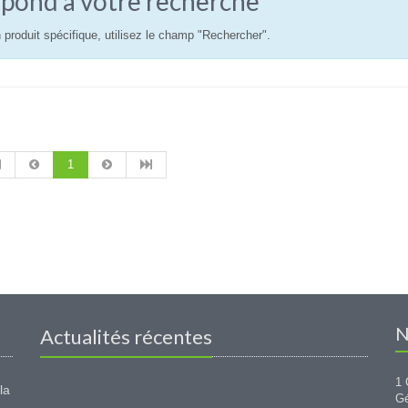
pond à votre recherche
 produit spécifique, utilisez le champ "Rechercher".
1
N
Actualités récentes
1 
la
G