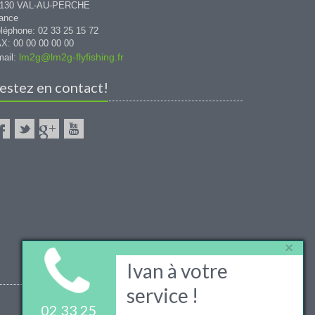
1130 VAL-AU-PERCHE
ance
léphone: 02 33 25 15 72
X: 00 00 00 00 00
lm2g@lm2g-flyfishing.fr
ail:
estez en contact!
×
Ivan à votre
service !
02 33 25