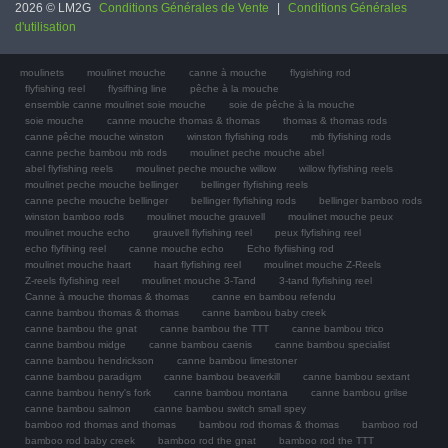
2026 © LM2G
Conditions Générales de Vente
|
Conditions Générales
d'utilisation
moulinets
moulinet mouche
canne à mouche
flygishing rod
flyfishing reel
flysifhing line
pêche à la mouche
ensemble canne moulinet soie mouche
soie de pêche à la mouche
soie mouche
canne mouche thomas & thomas
thomas & thomas rods
canne pêche mouche winston
winston flyfishing rods
mb flyfishing rods
canne peche bambou mb rods
moulinet peche mouche abel
abel flyfishing reels
moulinet peche mouche willow
willow flyfishing reels
moulinet peche mouche bellinger
bellinger flyfishing reels
canne peche mouche bellinger
bellinger flyfishing rods
bellinger bamboo rods
winston bamboo rods
moulinet mouche grauvell
moulinet mouche peux
moulinet mouche echo
grauvell flyfishing reel
peux flyfishing reel
echo flyfihing reel
canne mouche echo
Echo flyfiishing rod
moulinet mouche haart
haart flyfishing reel
moulinet mouche Z-Reels
Z-reels flyfishing reel
moulinet mouche 3-Tand
3-tand flyfishing reel
Canne à mouche thomas & thomas
canne en bambou refendu
canne bambou thomas & thomas
canne bambou baby creek
canne bambou the gnat
canne bambou the TTT
canne bambou trico
canne bambou midge
canne bambou caenis
canne bambou specialist
canne bambou hendrickson
canne bambou limestoner
canne bambou paradigm
canne bambou beaverkill
canne bambou sextant
canne bambou henry's fork
canne bambou montana
canne bambou grilse
canne bambou salmon
canne bambou switch small spey
bamboo rod thomas and thomas
bambou rod thomas & thomas
bamboo rod
bamboo rod baby creek
bamboo rod the gnat
bamboo rod the TTT