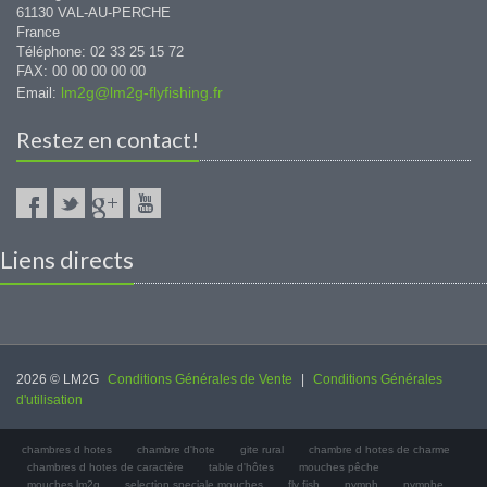
61130 VAL-AU-PERCHE
France
Téléphone: 02 33 25 15 72
FAX: 00 00 00 00 00
lm2g@lm2g-flyfishing.fr
Email:
Restez en contact!
Liens directs
2026 © LM2G
Conditions Générales de Vente
|
Conditions Générales
d'utilisation
chambres d hotes
chambre d'hote
gite rural
chambre d hotes de charme
chambres d hotes de caractère
table d'hôtes
mouches pêche
mouches lm2g
selection speciale mouches
fly fish
nymph
nymphe