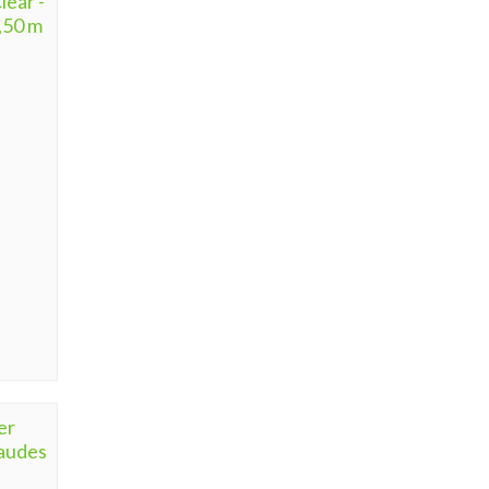
lear -
,50 m
er
haudes