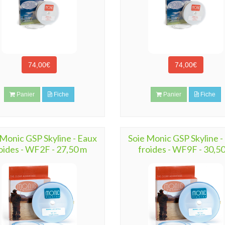
74,00€
74,00€
Panier
Fiche
Panier
Fiche
 Monic GSP Skyline - Eaux
Soie Monic GSP Skyline -
oides - WF2F - 27,50 m
froides - WF9F - 30,5