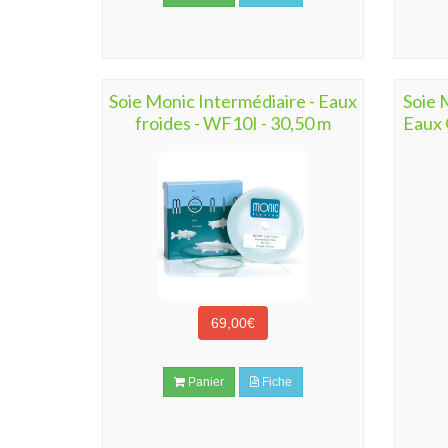
Soie Monic Intermédiaire - Eaux
Soie 
froides - WF10I - 30,50 m
Eaux 
69,00€
Panier
Fiche