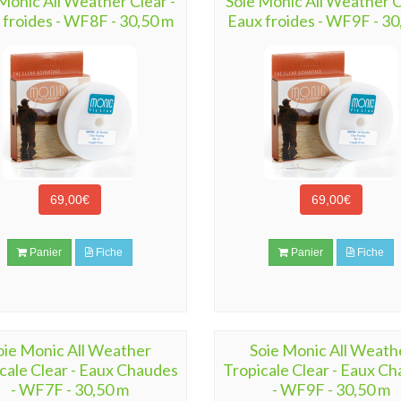
Monic All Weather Clear -
Soie Monic All Weather C
 froides - WF8F - 30,50 m
Eaux froides - WF9F - 30
69,00€
69,00€
Panier
Fiche
Panier
Fiche
oie Monic All Weather
Soie Monic All Weath
cale Clear - Eaux Chaudes
Tropicale Clear - Eaux C
- WF7F - 30,50 m
- WF9F - 30,50 m