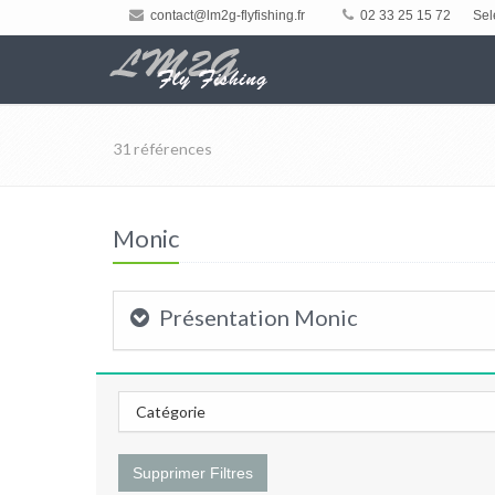
contact@lm2g-flyfishing.fr
02 33 25 15 72
Sel
31 références
Monic
Présentation Monic
Catégorie
Supprimer Filtres