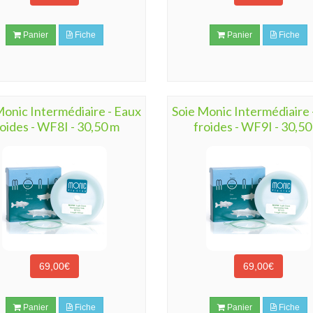
Panier
Fiche
Panier
Fiche
Monic Intermédiaire - Eaux
Soie Monic Intermédiaire 
roides - WF8I - 30,50 m
froides - WF9I - 30,50
69,00€
69,00€
Panier
Fiche
Panier
Fiche