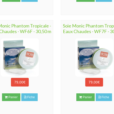
Monic Phantom Tropicale -
Soie Monic Phantom Tropi
Chaudes - WF6F - 30,50 m
Eaux Chaudes - WF7F - 3
79,00€
79,00€
Panier
Fiche
Panier
Fiche