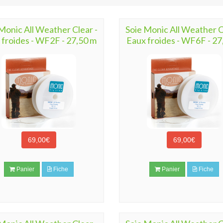
Monic All Weather Clear -
Soie Monic All Weather C
 froides - WF2F - 27,50 m
Eaux froides - WF6F - 27
69,00€
69,00€
Panier
Fiche
Panier
Fiche