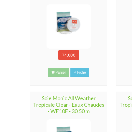
74,00€
Panier
Fiche
Soie Monic All Weather
S
Tropicale Clear - Eaux Chaudes
Tropi
- WF10F - 30,50 m