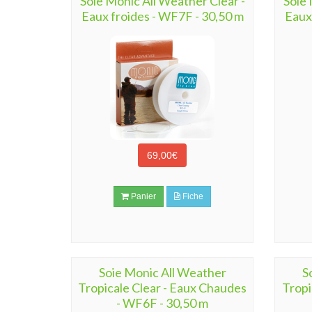
Soie Monic All Weather Clear -
Soie 
Eaux froides - WF7F - 30,50 m
Eaux
69,00€
Panier
Fiche
Soie Monic All Weather
S
Tropicale Clear - Eaux Chaudes
Tropi
- WF6F - 30,50 m