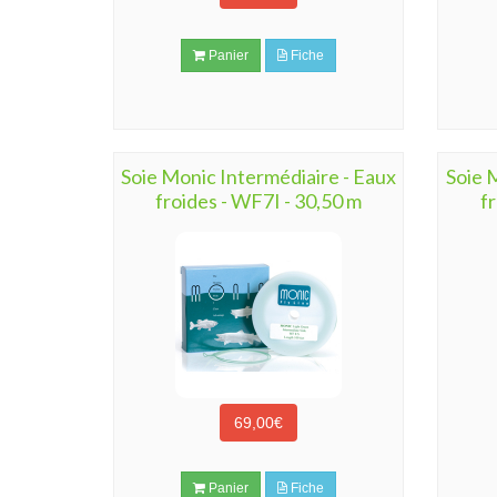
Panier
Fiche
Soie Monic Intermédiaire - Eaux
Soie 
froides - WF7I - 30,50 m
f
69,00€
Panier
Fiche