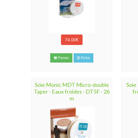
74,00€
Panier
Fiche
Soie Monic MDT Micro-double
Soie
Taper - Eaux froides - DT5F - 26
fr
m