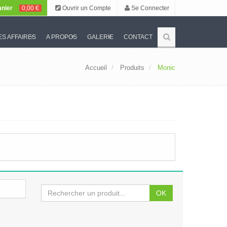
nier
0,00 €
Ouvrir un Compte
Se Connecter
S AFFAIRES
A PROPOS
GALERIE
CONTACT
Accueil
Produits
Monic
OK