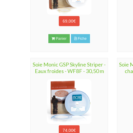
69,00€
Panier
Fiche
Soie Monic GSP Skyline Striper -
Soie 
Eaux froides - WF8F - 30,50 m
cha
74,00€