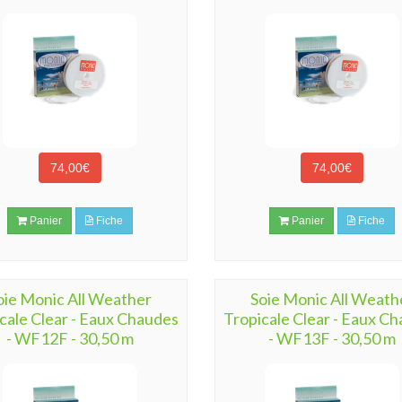
74,00€
74,00€
Panier
Fiche
Panier
Fiche
oie Monic All Weather
Soie Monic All Weath
cale Clear - Eaux Chaudes
Tropicale Clear - Eaux C
- WF12F - 30,50 m
- WF13F - 30,50 m