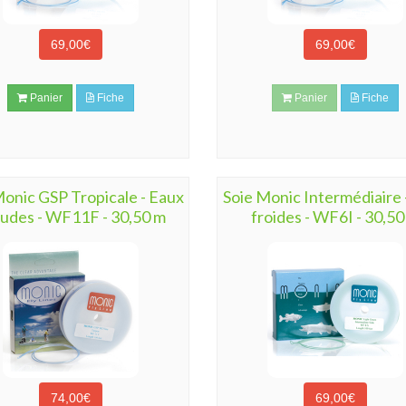
69,00€
69,00€
Panier
Fiche
Panier
Fiche
Monic GSP Tropicale - Eaux
Soie Monic Intermédiaire 
udes - WF11F - 30,50 m
froides - WF6I - 30,50
74,00€
69,00€