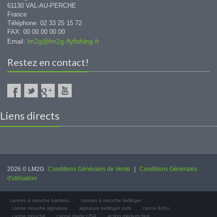
61130 VAL-AU-PERCHE
France
Téléphone: 02 33 25 15 72
FAX: 00 00 00 00 00
lm2g@lm2g-flyfishing.fr
Email:
Restez en contact!
Liens directs
2026 © LM2G
Conditions Générales de Vente
|
Conditions Générales
d'utilisation
cannes à mouche bambou
cannes à mouche bellinger
canne mouche signature
signature bellinger rods
canne Echo
canne mouche
canne made USA
action medium fast