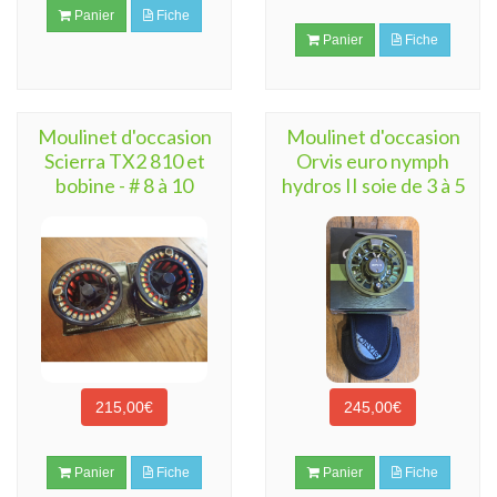
Panier
Fiche
Panier
Fiche
Moulinet d'occasion
Moulinet d'occasion
Scierra TX2 810 et
Orvis euro nymph
bobine - # 8 à 10
hydros II soie de 3 à 5
215,00€
245,00€
Panier
Fiche
Panier
Fiche