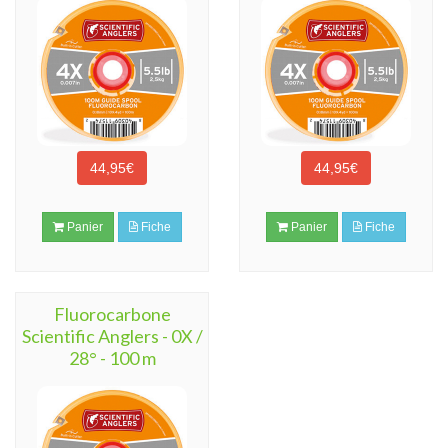
44,95€
44,95€
Panier
Fiche
Panier
Fiche
Fluorocarbone
Scientific Anglers - 0X /
28° - 100 m