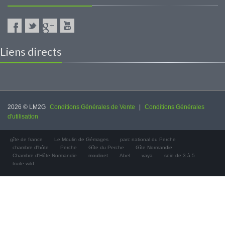
Liens directs
2026 © LM2G
Conditions Générales de Vente
|
Conditions Générales
d'utilisation
gîte de france
Le Moulin de Gémages
parc national du Perche
chambre d'hôte
Perche
Gîte du Perche
Gîte Normandie
Chambre d'Hôte Normandie
moulinet
Abel
vaya
soie de 3 à 5
truite wild