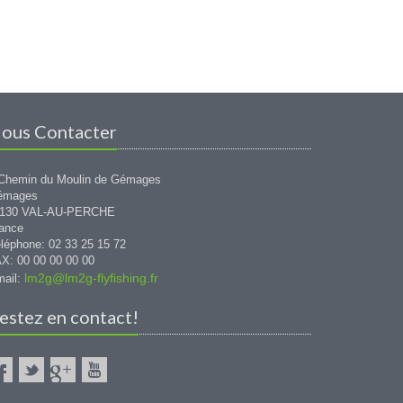
ous Contacter
Chemin du Moulin de Gémages
émages
1130 VAL-AU-PERCHE
ance
léphone: 02 33 25 15 72
X: 00 00 00 00 00
lm2g@lm2g-flyfishing.fr
ail:
estez en contact!