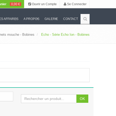
nier
0,00 €
Ouvrir un Compte
Se Connecter
S AFFAIRES
A PROPOS
GALERIE
CONTACT
nets mouche - Bobines
Echo - Série Echo Ion - Bobines
OK