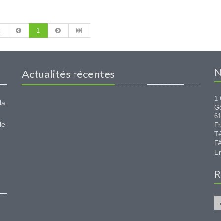
1
N
Actualités récentes
1 
la
G
6
le
Fr
Té
FA
Em
R