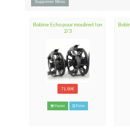
Supprimer filtres
Bobine Echo pour moulinet Ion
Bobin
2/3
71,00€
Panier
Fiche