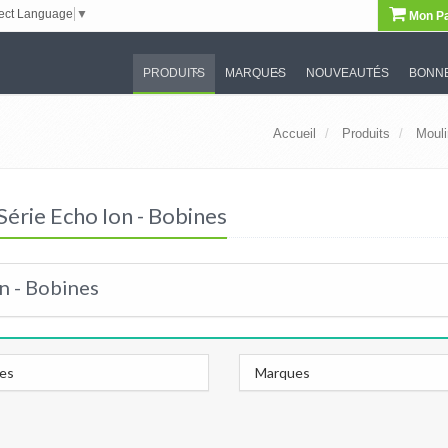
ect Language
▼
Mon Pa
PRODUITS
MARQUES
NOUVEAUTÉS
BONNE
Accueil
Produits
Mouli
érie Echo Ion - Bobines
n - Bobines
les
Marques