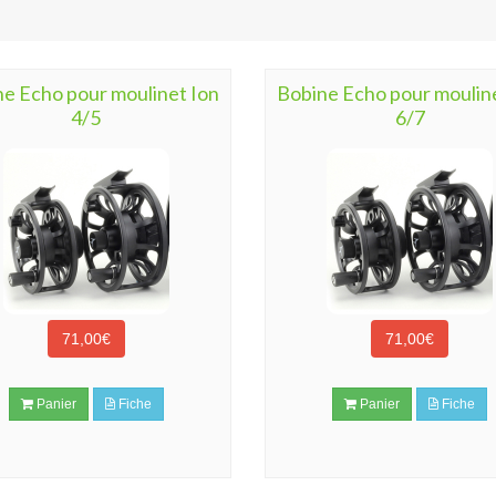
e Echo pour moulinet Ion
Bobine Echo pour moulin
4/5
6/7
71,00€
71,00€
Panier
Fiche
Panier
Fiche