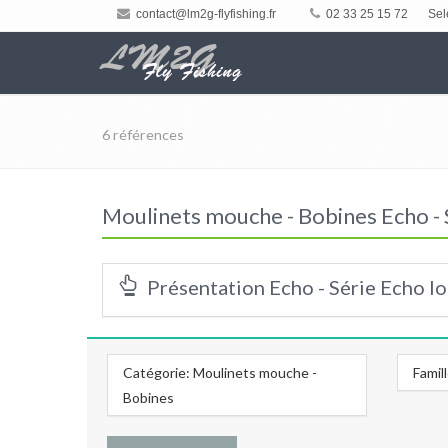
contact@lm2g-flyfishing.fr
02 33 25 15 72
Sel
6 références
Moulinets mouche - Bobines Echo - S
Présentation Echo - Série Echo Io
Catégorie: Moulinets mouche -
Famil
Bobines