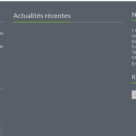
N
Actualités récentes
1 
la
G
6
le
Fr
Té
FA
Em
R