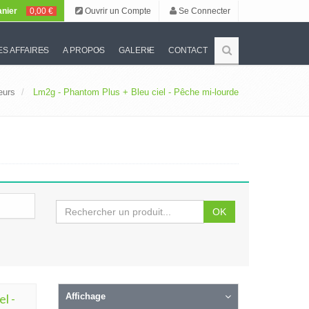
nier
0,00 €
Ouvrir un Compte
Se Connecter
S AFFAIRES
A PROPOS
GALERIE
CONTACT
teurs
Lm2g - Phantom Plus + Bleu ciel - Pêche mi-lourde
OK
l -
Affichage