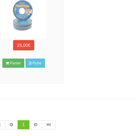
25,00€
Panier
Fiche
1