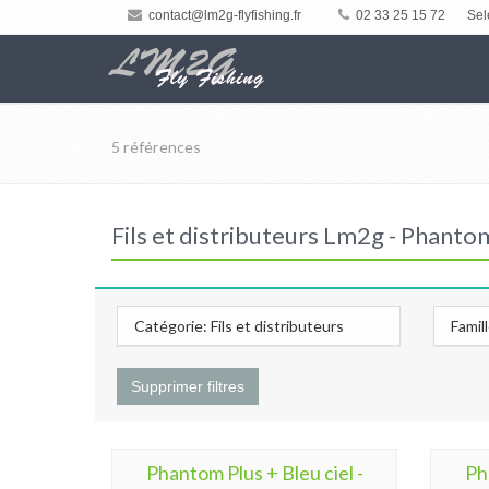
contact@lm2g-flyfishing.fr
02 33 25 15 72
Sel
5 références
Fils et distributeurs Lm2g - Phantom
Catégorie: Fils et distributeurs
Famil
Supprimer filtres
Phantom Plus + Bleu ciel -
Ph