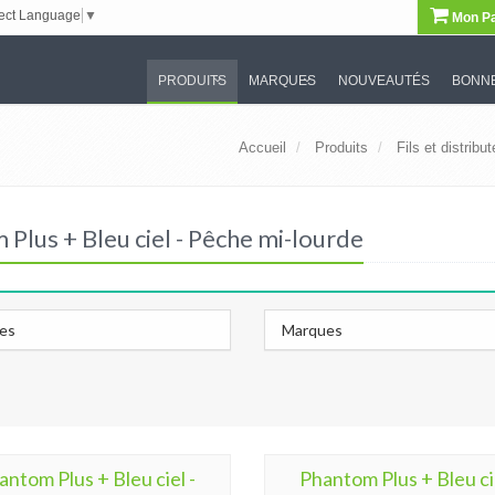
ect Language
▼
Mon Pa
PRODUITS
MARQUES
NOUVEAUTÉS
BONNE
Accueil
Produits
Fils et distribu
 Plus + Bleu ciel - Pêche mi-lourde
les
Marques
antom Plus + Bleu ciel -
Phantom Plus + Bleu cie