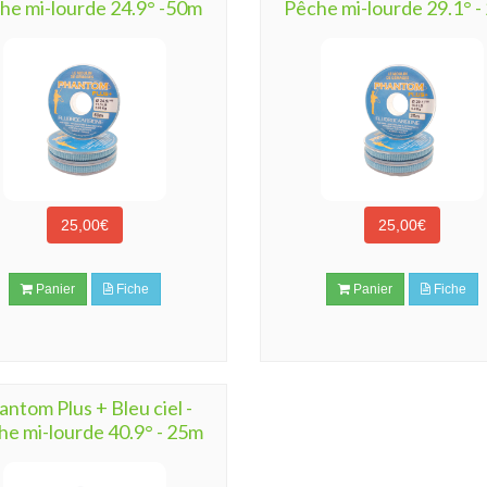
he mi-lourde 24.9° -50m
Pêche mi-lourde 29.1° -
25,00€
25,00€
Panier
Fiche
Panier
Fiche
antom Plus + Bleu ciel -
he mi-lourde 40.9° - 25m