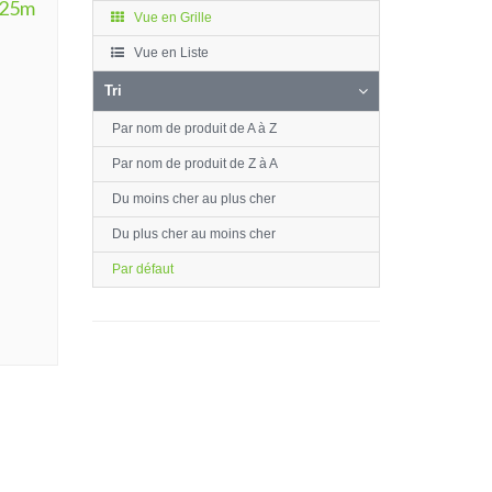
 25m
Vue en Grille
Vue en Liste
Tri
Par nom de produit de A à Z
Par nom de produit de Z à A
Du moins cher au plus cher
Du plus cher au moins cher
Par défaut