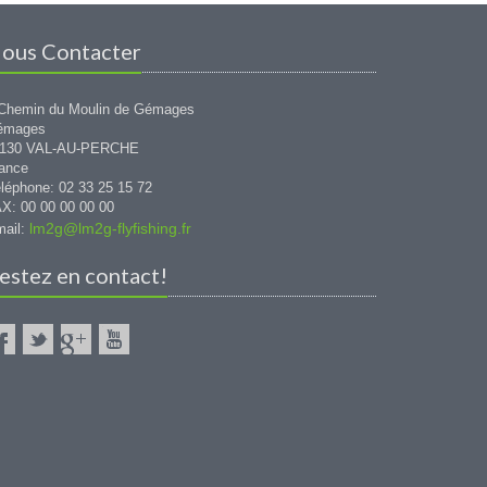
ous Contacter
Chemin du Moulin de Gémages
émages
1130 VAL-AU-PERCHE
ance
léphone: 02 33 25 15 72
X: 00 00 00 00 00
lm2g@lm2g-flyfishing.fr
ail:
estez en contact!