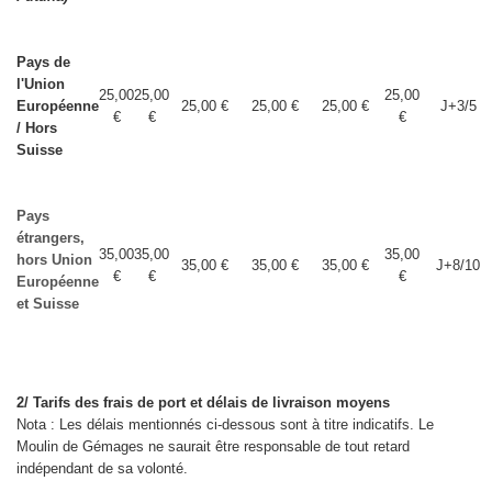
Pays de
l'Union
25,00
25,00
25,00
Européenne
25,00 €
25,00 €
25,00 €
J+3/5
€
€
€
/ Hors
Suisse
Pays
étrangers,
35,00
35,00
35,00
hors Union
35,00 €
35,00 €
35,00 €
J+8/10
€
€
€
Européenne
et Suisse
2/ Tarifs des frais de port et délais de livraison moyens
Nota : Les délais mentionnés ci-dessous sont à titre indicatifs. Le
Moulin de Gémages ne saurait être responsable de tout retard
indépendant de sa volonté.