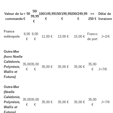
50/
Valeur de la
< 50
100/149,99
150/199,99
200/249,99
>=
Délai de
99,99
commande
€
€
€
€
250 €
livraison
€
France
9,00
9,00
Franco
métropole
11,00 €
13,00 €
15,00 €
J+2/4
€
€
de port
Outre-Mer
(hors Nvelle
Calédonie,
35,00
35,00
35,00
Polynésie,
35,00 €
35,00 €
35,00 €
€
€
€
J+7/8
Wallis et
Futuna)
Outre-Mer
(
Nvelle
Calédonie,
35,00
35,00
35,00
Polynésie,
35,00 €
35,00 €
35,00 €
J+7/8
€
€
€
Wallis et
Futuna)