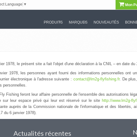
ect Language
▼
Mon Pa
PRODUITS
MARQUES
NOUVEAUTÉS
BONNE
er 1978, le présent site a fait l'objet d'une déclaration à la CNIL – en date d
vier 1978, les personnes ayant fourni des informations personnelles ont un d
rrier électronique à l'adresse suivante :
contact@lm2g-flyfishing.fr
. De plus
ins personnelles.
Fly Fishing feront leur affaire personnelle de l'ensemble des autorisations lég
ce sur leur espace privé qui leur est réservé sur le site
http://www.lm2g-flyfi
tante auprès de la Commission nationale de l'informatique et des libertés, 
17 du 6 janvier 1978).
N
Actualités récentes