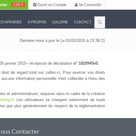
nier
0,00 €
Ouvrir un Compte
Se Connecter
S AFFAIRES
A PROPOS
GALERIE
CONTACT
Dernière mise à jour le Le 01/02/2015 à 23:39:21
u 26 janvier 2015– récépissé de déclaration
n° 1829945v0.
roit de regard total sur celles-ci. Pour exercer vos droits
, aucune information personnelle n'est collectée à l'insu des
ales et administratives, requises dans le cadre de la création
shing.fr
. Les utilisateurs se chargent notamment de toute
ainsi que plus généralement du respect de la réglementation
ous Contacter