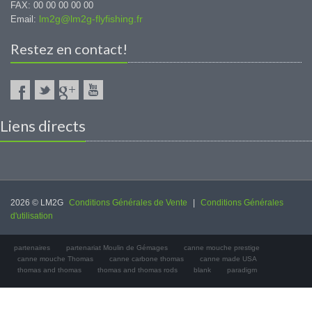
FAX: 00 00 00 00 00
lm2g@lm2g-flyfishing.fr
Email:
Restez en contact!
Liens directs
2026 © LM2G
Conditions Générales de Vente
|
Conditions Générales
d'utilisation
partenaires
partenariat Moulin de Gémages
canne mouche prestige
canne mouche Thomas
canne carbone thomas
canne made USA
thomas and thomas
thomas and thomas rods
blank
paradigm