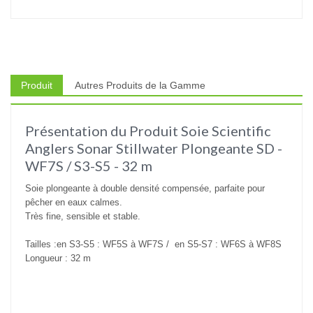
Produit
Autres Produits de la Gamme
Présentation du Produit Soie Scientific
Anglers Sonar Stillwater Plongeante SD -
WF7S / S3-S5 - 32 m
Soie plongeante à double densité compensée, parfaite pour
pêcher en eaux calmes.
Très fine, sensible et stable.
Tailles :en S3-S5 : WF5S à WF7S / en S5-S7 : WF6S à WF8S
Longueur : 32 m