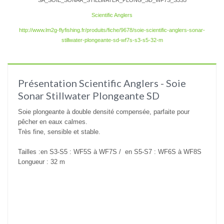
SA_SOIE_SONAR_STILLWATER_PLONG_SD_WF7S_S3S5
Scientific Anglers
http://www.lm2g-flyfishing.fr/produits/fiche/9678/soie-scientific-anglers-sonar-
stillwater-plongeante-sd-wf7s-s3-s5-32-m
Présentation Scientific Anglers - Soie
Sonar Stillwater Plongeante SD
Soie plongeante à double densité compensée, parfaite pour
pêcher en eaux calmes.
Très fine, sensible et stable.
Tailles :en S3-S5 : WF5S à WF7S / en S5-S7 : WF6S à WF8S
Longueur : 32 m